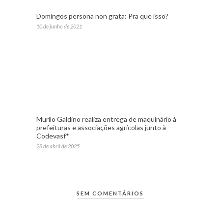
Domingos persona non grata: Pra que isso?
10 de junho de 2021
Murilo Galdino realiza entrega de maquinário à
prefeituras e associações agrícolas junto à
Codevasf*
28 de abril de 2025
SEM COMENTÁRIOS