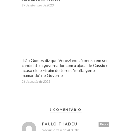
27 de setembro de 2023
Tião Gomes diz que Veneziano só pensa em ser
candidato a governador com a ajuda de Cássio e
acusa ele e Efraim de terem “muita gente
mamando” no Governo
26 de agosto de 2021
1 COMENTÁRIO
PAULO THADEU
Reply
5 de maio de 2021 at 08:09