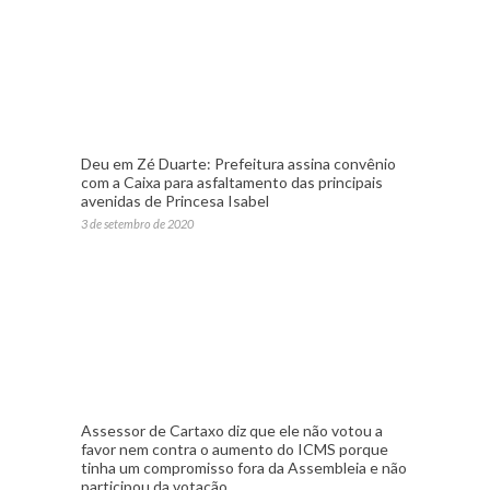
Deu em Zé Duarte: Prefeitura assina convênio
com a Caixa para asfaltamento das principais
avenidas de Princesa Isabel
3 de setembro de 2020
Assessor de Cartaxo diz que ele não votou a
favor nem contra o aumento do ICMS porque
tinha um compromisso fora da Assembleia e não
participou da votação