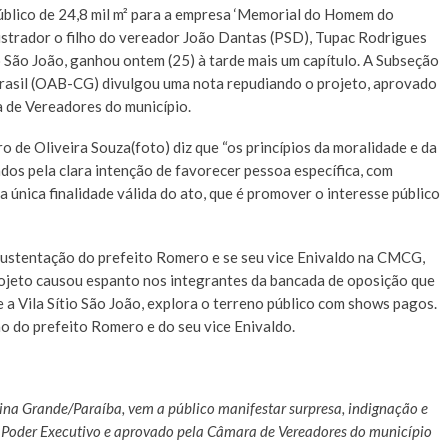
úblico de 24,8 mil m² para a empresa ‘Memorial do Homem do
trador o filho do vereador João Dantas (PSD), Tupac Rodrigues
o São João, ganhou ontem (25) à tarde mais um capítulo. A Subseção
sil (OAB-CG) divulgou uma nota repudiando o projeto, aprovado
a de Vereadores do município.
 de Oliveira Souza(foto) diz que “os princípios da moralidade e da
os pela clara intenção de favorecer pessoa específica, com
 única finalidade válida do ato, que é promover o interesse público
sustentação do prefeito Romero e se seu vice Enivaldo na CMCG,
rojeto causou espanto nos integrantes da bancada de oposição que
 Vila Sítio São João, explora o terreno público com shows pagos.
o do prefeito Romero e do seu vice Enivaldo.
na Grande/Paraíba, vem a público manifestar surpresa, indignação e
o Poder Executivo e aprovado pela Câmara de Vereadores do município