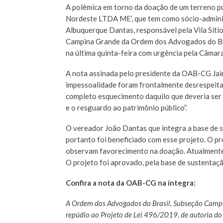
A polêmica em torno da doação de um terreno p
Nordeste LTDA ME’, que tem como sócio-adminis
Albuquerque Dantas, responsável pela Vila Síti
Campina Grande da Ordem dos Advogados do Bra
na última quinta-feira com urgência pela Câmar
A nota assinada pelo presidente da OAB-CG Jairo
impessoalidade foram frontalmente desrespeitad
completo esquecimento daquilo que deveria ser a
e o resguardo ao patrimônio público”.
O vereador João Dantas que integra a base de 
portanto foi beneficiado com esse projeto. O p
observam favorecimento na doação. Atualmente a
O projeto foi aprovado, pela base de sustentaçã
Confira a nota da OAB-CG na íntegra:
A Ordem dos Advogados do Brasil, Subseção Campi
repúdio ao Projeto de Lei 496/2019, de autoria d