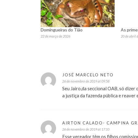
Domingueiras do Tião
As primei
22 de março de 2026
20 de abril 
JOSÉ MARCELO NETO
26 de novembro de 2019 at 09:58
Seu Jairo,da seccional OAB, só dizer
a justiça da fazenda pública e reave
AIRTON CALADO- CAMPINA G
26 de novembro de 2019 at 17:10
Esse vereador têm os filhos comissio