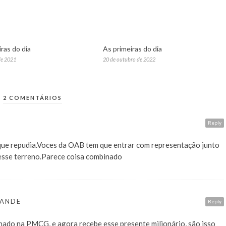
ras do dia
As primeiras do dia
de 2021
20 de outubro de 2022
2 COMENTÁRIOS
Reply
 que repudia.Voces da OAB tem que entrar com representação junto
r esse terreno.Parece coisa combinado
RANDE
Reply
nado na PMCG, e agora recebe esse presente milionário, são isso