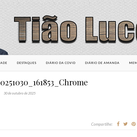
DADE
DESTAQUES
DIÁRIO DA COVID
DIÁRIO DE AMANDA
MEM
20251030_161853_Chrome
30 de outubro de 2025
Compartilhe: