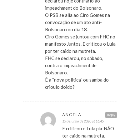
declarou hoje contrário ao
impeachment do Bolsonaro.
O PSB se alia ao Ciro Gomes na
convocação de um ato anti-
Bolsonaro no dia 18.
Ciro Gomes se juntou com FHC no
manifesto Juntos. E criticou o Lula
por ter caido na mutreta.
FHC se declarou, no sábado,
contra o impeachment de
Bolsonaro.
É a “nova politica” ou samba do
crioulo doido?
ANGELA
Reply
15 de junho de 2020 at 16:45
E criticou o Lula pkr NÃO
ter caido na mutreta.