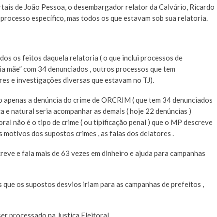
rtais de João Pessoa, o desembargador relator da Calvário, Ricardo
m processo específico, mas todos os que estavam sob sua relatoria.
os os feitos daquela relatoria ( o que inclui processos de
ia mãe” com 34 denunciados , outros processos que tem
res e investigações diversas que estavam no TJ).
o apenas a denúncia do crime de ORCRIM ( que tem 34 denunciados
ica e natural seria acompanhar as demais ( hoje 22 denúncias )
oral não é o tipo de crime ( ou tipificação penal ) que o MP descreve
os motivos dos supostos crimes , as falas dos delatores .
creve e fala mais de 63 vezes em dinheiro e ajuda para campanhas
 que os supostos desvios iriam para as campanhas de prefeitos ,
er processado na Justiça Eleitoral .