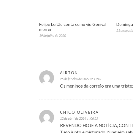
Felipe Leitão conta como viu Genival
Domingue
morrer
21 de agost
19 de julho de 2020
AIRTON
25 de janeiro de 2022 at 17:47
Os meninos da correio era uma triste
CHICO OLIVEIRA
12 de abril de 2024 at 06:55
REVENDO HOJE A NOTÍCIA, CONT
Tudo junto e misturado. Ninguém sab