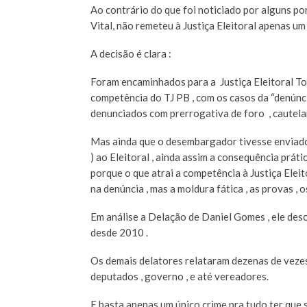
Ao contrário do que foi noticiado por alguns po
Vital, não remeteu à Justiça Eleitoral apenas u
A decisão é clara :
Foram encaminhados para a Justiça Eleitoral Tod
competência do TJ PB , com os casos da “denúnc
denunciados com prerrogativa de foro , cautela
Mas ainda que o desembargador tivesse enviad
) ao Eleitoral , ainda assim a consequência prát
porque o que atrai a competência à Justiça Eleit
na denúncia , mas a moldura fática , as provas , 
Em análise a Delação de Daniel Gomes , ele des
desde 2010 .
Os demais delatores relataram dezenas de vezes
deputados , governo , e até vereadores.
E basta apenas um único crime pra tudo ter que s