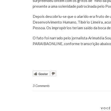
surpreendeu ontem com os gritos de “filho da pu
presente a uma solenidade patrocinada pelo Po
Depois descobriu-se que o alarido era fruto de
Desenvolvimento Humano, Tibério Limeira, acusa
Pessoa. Os impropérios teriam saído da boca d
O fato foi narrado pelo jornalista Arimatéia Sou
PARAIBAONLINE, conforme transcrição abaixo
Gostar
3 Comments
VOCÊ