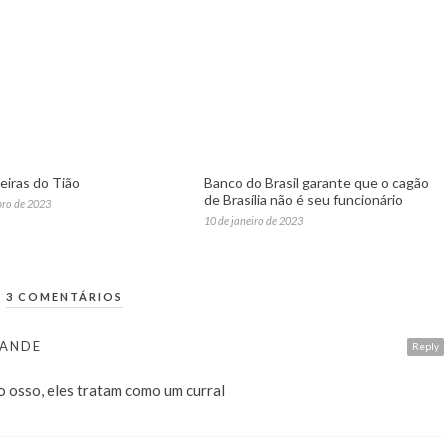
iras do Tião
Banco do Brasil garante que o cagão
de Brasília não é seu funcionário
bro de 2023
10 de janeiro de 2023
3 COMENTÁRIOS
RANDE
Reply
o osso, eles tratam como um curral