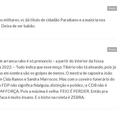
Reply
 militares, vc dá título de cidadão Paraíbano e a maioria nos
. Deixa de ser babão.
Reply
rranca rabo é só prenuncio – a partir do interior da fossa
a 2022. – Tudo indica que esse moço Tibério não tá alisando, pois já
cão em sombra são os golpes de menos. O mestra de capoeira João
com Cida Ramos e Sandra Marrocos. Mas com o coveiro funerário do
FDP não significa fidalguia, distinção e polidez.; e CDB não é
COM FORÇA. Pois a máxima é velha: FEIO É PERDER. Então pra
 faca é muito insano. E o bicho na roleta é ZEBRA.