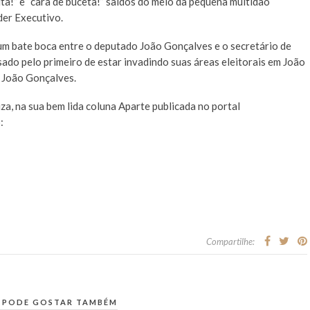
ta!” e “cara de buceta!” saídos do meio da pequena multidão
der Executivo.
 um bate boca entre o deputado João Gonçalves e o secretário de
do pelo primeiro de estar invadindo suas áreas eleitorais em João
e João Gonçalves.
za, na sua bem lida coluna Aparte publicada no portal
:
Compartilhe:
 PODE GOSTAR TAMBÉM