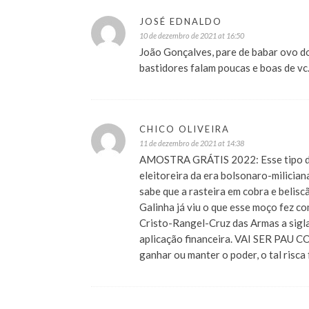
JOSÉ EDNALDO
10 de dezembro de 2021 at 16:50
João Gonçalves, pare de babar ovo dos
bastidores falam poucas e boas de vc
CHICO OLIVEIRA
11 de dezembro de 2021 at 14:38
AMOSTRA GRÁTIS 2022: Esse tipo de a
eleitoreira da era bolsonaro-milician
sabe que a rasteira em cobra e belis
Galinha já viu o que esse moço fez 
Cristo-Rangel-Cruz das Armas a sigla 
aplicação financeira. VAI SER PAU 
ganhar ou manter o poder, o tal risca