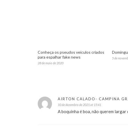
Conheça os pseudos veículos criados
Domingue
para espalhar fake news
5 de novem
28 de maio de 2020
AIRTON CALADO- CAMPINA G
10 de dezembro de 2021 at 15:41
A boquinha é boa, não querem largar 