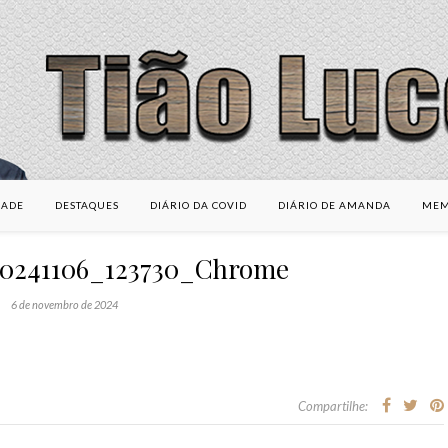
DADE
DESTAQUES
DIÁRIO DA COVID
DIÁRIO DE AMANDA
MEM
20241106_123730_Chrome
6 de novembro de 2024
Compartilhe: