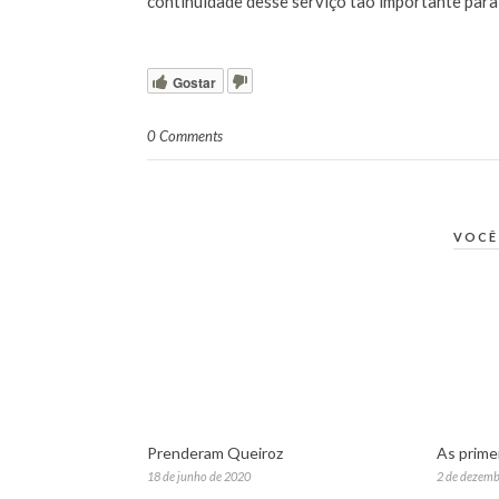
continuidade desse serviço tão importante para
Gostar
0 Comments
VOCÊ
Prenderam Queiroz
As primei
18 de junho de 2020
2 de dezemb