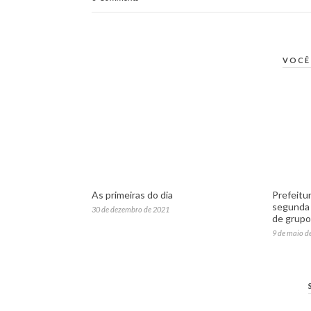
VOCÊ
As primeiras do dia
Prefeitu
segunda 
30 de dezembro de 2021
de grupos
9 de maio d