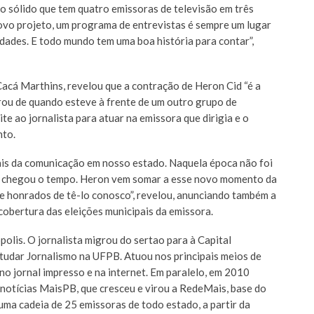
 sólido que tem quatro emissoras de televisão em três
ovo projeto, um programa de entrevistas é sempre um lugar
idades. E todo mundo tem uma boa história para contar”,
acá Marthins, revelou que a contração de Heron Cid “é a
brou de quando esteve à frente de um outro grupo de
te ao jornalista para atuar na emissora que dirigia e o
nto.
ais da comunicação em nosso estado. Naquela época não foi
ra chegou o tempo. Heron vem somar a esse novo momento da
e honrados de tê-lo conosco”, revelou, anunciando também a
 cobertura das eleições municipais da emissora.
olis. O jornalista migrou do sertao para à Capital
tudar Jornalismo na UFPB. Atuou nos principais meios de
no jornal impresso e na internet. Em paralelo, em 2010
 notícias MaisPB, que cresceu e virou a RedeMais, base do
ma cadeia de 25 emissoras de todo estado, a partir da