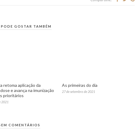
 PODE GOSTAR TAMBÉM
ra retoma aplicação da
As primeiras do dia
dose e avança na imunização
27 de setembro de 2021
 prioritários
e 2021
SEM COMENTÁRIOS