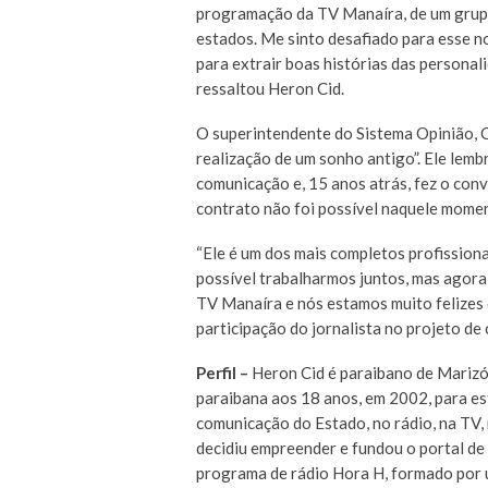
programação da TV Manaíra, de um grupo
estados. Me sinto desafiado para esse n
para extrair boas histórias das personal
ressaltou Heron Cid.
O superintendente do Sistema Opinião, C
realização de um sonho antigo”. Ele lem
comunicação e, 15 anos atrás, fez o convi
contrato não foi possível naquele mome
“Ele é um dos mais completos profission
possível trabalharmos juntos, mas ago
TV Manaíra e nós estamos muito felizes 
participação do jornalista no projeto de
Perfil –
Heron Cid é paraibano de Marizóp
paraibana aos 18 anos, em 2002, para es
comunicação do Estado, no rádio, na TV, 
decidiu empreender e fundou o portal de
programa de rádio Hora H, formado por u