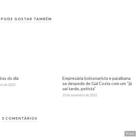
 PODE GOSTAR TAMBÉM
ras do dia
Empresária bolsonarista e paraibana
se despede de Gal Costa com um “já
ro de 2023
vai tarde, petista”
10 de novembro de 2022
3 COMENTÁRIOS
Reply