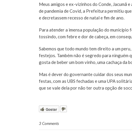
Meus amigos e ex-vizinhos do Conde, Jacumã e a
de pandemia de Covid, a Prefeitura permitiu qu
e decretassem recesso de natal e fim de ano.
Para atender a imensa população do município fo
tossindo, com febre e dor de cabeça, em consequ
Sabemos que todo mundo tem direito a um peru, 
festejos. Também não é segredo para ninguém que
gosta de beber um bom vinho, uma cachaça da b
Mas é dever do governante cuidar dos seus muní
festas, com as UBS fechadas e uma UPA solitári
que se vale dela por não ter outra opção de soc
Gostar
3 Comments