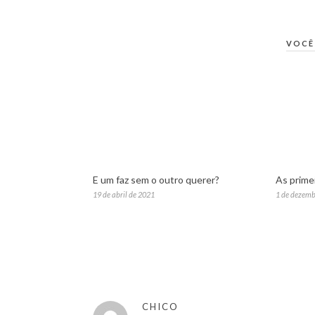
VOCÊ
E um faz sem o outro querer?
As primei
19 de abril de 2021
1 de dezemb
CHICO