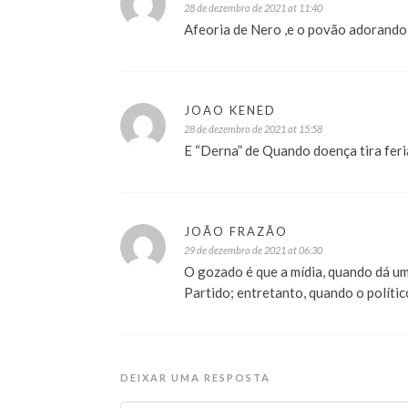
28 de dezembro de 2021 at 11:40
Afeoria de Nero ,e o povão adorando 
JOAO KENED
28 de dezembro de 2021 at 15:58
E “Derna” de Quando doença tira feri
JOÃO FRAZÃO
29 de dezembro de 2021 at 06:30
O gozado é que a mídia, quando dá um
Partido; entretanto, quando o políti
DEIXAR UMA RESPOSTA