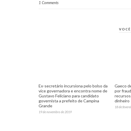
1 Comments
VOCÊ
Ex-secretário incursiona pelo bolso da
Gaeco de
vice governadora e encontra nome de
por fraud
Gustavo Feliciano para candidato
recursos
governista a prefeito de Campina
dinheiro
Grande
18 de fevere
19 de novembro de 2019