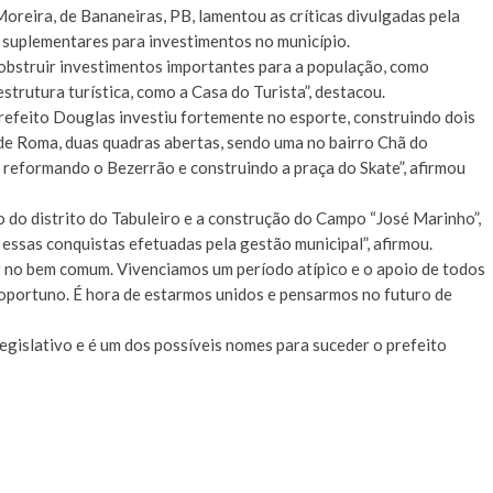
oreira, de Bananeiras, PB, lamentou as críticas divulgadas pela
s suplementares para investimentos no município.
bstruir investimentos importantes para a população, como
estrutura turística, como a Casa do Turista”, destacou.
refeito Douglas investiu fortemente no esporte, construindo dois
 de Roma, duas quadras abertas, sendo uma no bairro Chã do
r reformando o Bezerrão e construindo a praça do Skate”, afirmou
 do distrito do Tabuleiro e a construção do Campo “José Marinho”,
 essas conquistas efetuadas pela gestão municipal”, afirmou.
 no bem comum. Vivenciamos um período atípico e o apoio de todos
oportuno. É hora de estarmos unidos e pensarmos no futuro de
islativo e é um dos possíveis nomes para suceder o prefeito