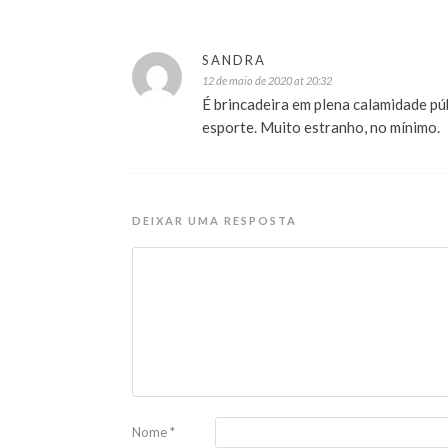
SANDRA
12 de maio de 2020 at 20:32
É brincadeira em plena calamidade pú
esporte. Muito estranho, no mínimo.
DEIXAR UMA RESPOSTA
Nome
*