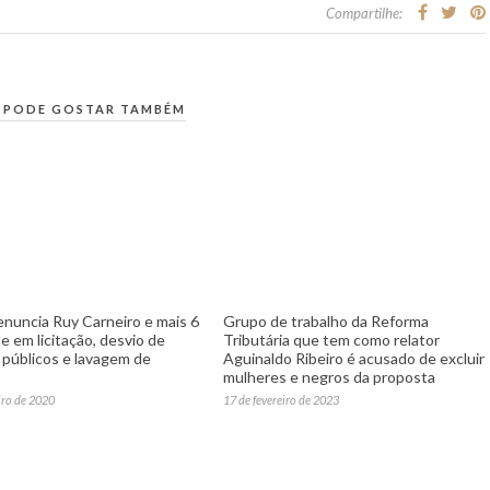
Compartilhe:
 PODE GOSTAR TAMBÉM
nuncia Ruy Carneiro e mais 6
Grupo de trabalho da Reforma
e em licitação, desvio de
Tributária que tem como relator
 públicos e lavagem de
Aguinaldo Ribeiro é acusado de excluir
mulheres e negros da proposta
iro de 2020
17 de fevereiro de 2023