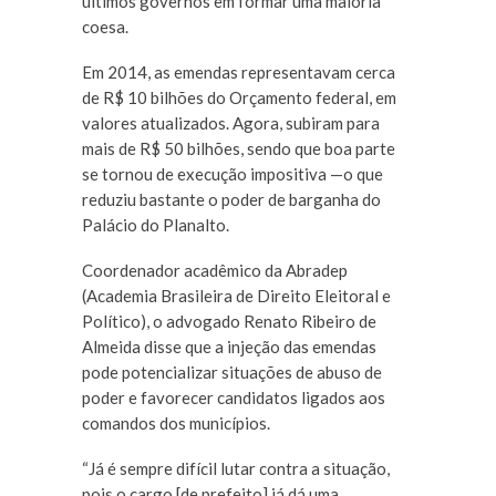
últimos governos em formar uma maioria
coesa.
Em 2014, as emendas representavam cerca
de R$ 10 bilhões do Orçamento federal, em
valores atualizados. Agora, subiram para
mais de R$ 50 bilhões, sendo que boa parte
se tornou de execução impositiva —o que
reduziu bastante o poder de barganha do
Palácio do Planalto.
Coordenador acadêmico da Abradep
(Academia Brasileira de Direito Eleitoral e
Político), o advogado Renato Ribeiro de
Almeida disse que a injeção das emendas
pode potencializar situações de abuso de
poder e favorecer candidatos ligados aos
comandos dos municípios.
“Já é sempre difícil lutar contra a situação,
pois o cargo [de prefeito] já dá uma