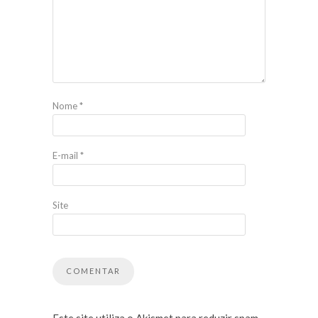
Nome
*
E-mail
*
Site
Este site utiliza o Akismet para reduzir spam.