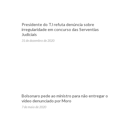
Presidente do TJ refuta denúncia sobre
irregularidade em concurso das Serventias
Judiciais
31 de dezembro de 2020
Bolsonaro pede ao ministro para não entregar o
vídeo denunciado por Moro
7 de maio de 2020