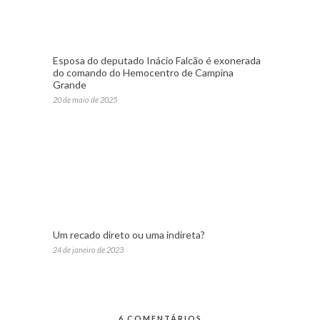
Esposa do deputado Inácio Falcão é exonerada
do comando do Hemocentro de Campina
Grande
20 de maio de 2025
Um recado direto ou uma indireta?
24 de janeiro de 2023
6 COMENTÁRIOS