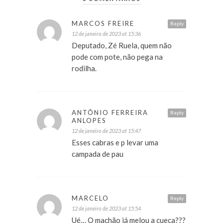
MARCOS FREIRE
Reply
12 de janeiro de 2023 at 15:36
Deputado, Zé Ruela, quem não
pode com pote, não pega na
rodilha.
ANTÔNIO FERREIRA
Reply
ANLOPES
12 de janeiro de 2023 at 15:47
Esses cabras e p levar uma
campada de pau
MARCELO
Reply
12 de janeiro de 2023 at 15:54
Ué… O machão já melou a cueca???