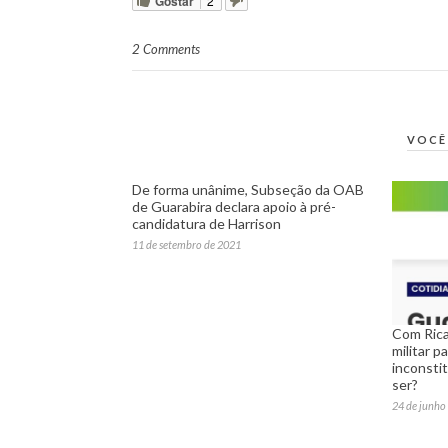
Gostar
2
2 Comments
VOCÊ
De forma unânime, Subseção da OAB
de Guarabira declara apoio à pré-
candidatura de Harrison
11 de setembro de 2021
Com Rica
militar 
inconstit
ser?
24 de junho