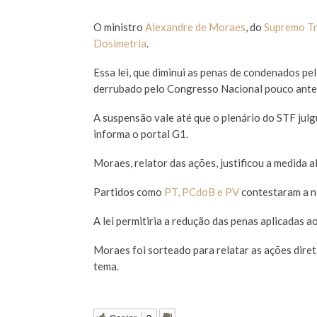
O ministro
Alexandre de Moraes
, do
Supremo Tr
Dosimetria
.
Essa lei, que diminui as penas de condenados pel
derrubado pelo Congresso Nacional pouco ante
A suspensão vale até que o plenário do STF julg
informa o portal G1.
Moraes, relator das ações, justificou a medida a
Partidos como
PT, PCdoB e PV
contestaram a no
A lei permitiria a redução das penas aplicadas 
Moraes foi sorteado para relatar as ações diret
tema.