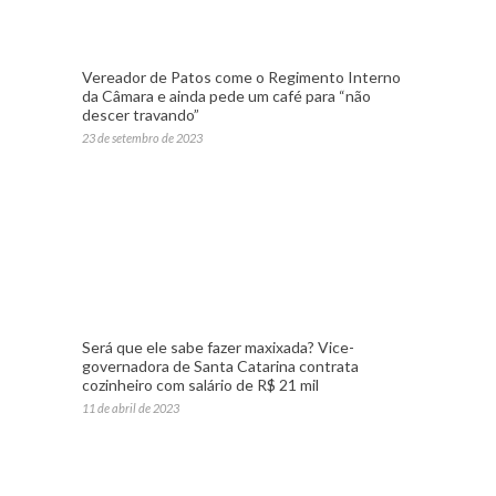
Vereador de Patos come o Regimento Interno
da Câmara e ainda pede um café para “não
descer travando”
23 de setembro de 2023
Será que ele sabe fazer maxixada? Vice-
governadora de Santa Catarina contrata
cozinheiro com salário de R$ 21 mil
11 de abril de 2023