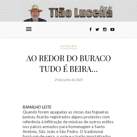
OPINIÃO
AO REDOR DO BURACO
TUDO É BEIRA…
29 de junho de 2025
RAMALHO LEITE
Quando forem apagadas as cinzas das fogueiras
juninas, ficarão registrados alguns protestos com
referência à infiltração de músicas de outros estilos
nos palcos armados para homenagem a Santo
Antônio, São João e São Pedro. O tradicional
forró-pé-de-serra, o xote e o baião imortalizados