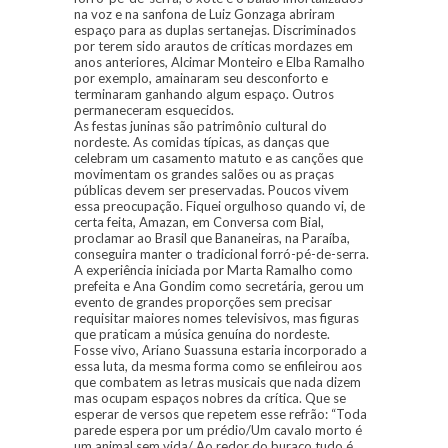
na voz e na sanfona de Luiz Gonzaga abriram
espaço para as duplas sertanejas. Discriminados
por terem sido arautos de críticas mordazes em
anos anteriores, Alcimar Monteiro e Elba Ramalho
por exemplo, amainaram seu desconforto e
terminaram ganhando algum espaço. Outros
permaneceram esquecidos.
As festas juninas são patrimônio cultural do
nordeste. As comidas típicas, as danças que
celebram um casamento matuto e as canções que
movimentam os grandes salões ou as praças
públicas devem ser preservadas. Poucos vivem
essa preocupação. Fiquei orgulhoso quando vi, de
certa feita, Amazan, em Conversa com Bial,
proclamar ao Brasil que Bananeiras, na Paraíba,
conseguira manter o tradicional forró-pé-de-serra.
A experiência iniciada por Marta Ramalho como
prefeita e Ana Gondim como secretária, gerou um
evento de grandes proporções sem precisar
requisitar maiores nomes televisivos, mas figuras
que praticam a música genuína do nordeste.
Fosse vivo, Ariano Suassuna estaria incorporado a
essa luta, da mesma forma como se enfileirou aos
que combatem as letras musicais que nada dizem
mas ocupam espaços nobres da crítica. Que se
esperar de versos que repetem esse refrão: “Toda
parede espera por um prédio/Um cavalo morto é
um animal sem vida/ Ao redor do buraco tudo é