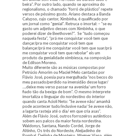
beira”. Por outro lado, quando se aproxima do
regionalismo, o chamado “forró de plástico” repete
versos de péssimo gosto. Ariano destaca a Banda
Calypso, cujo cantor, Ximbinha, é qualificado por
um jornal como “genial”. Retruca o imortal: – “se eu
gasto um adjetivo desses com Ximbinha, o que
poderei dizer de Beethoven?”. Se “tudo começou
naquela festa”, “prá me conquistar você tem que
dançar/pra me conquistar você tem que
balançar/prá me conquistar você tem que suar/prá
me conquistar você tem que rebolar” eis um
produto da genialidade ximbiesca, na composição
de Edilson Moreno.
Muito diferente são as músicas compostas por
Petrúcio Amorim ou Maciel Melo cantadas por
Flávio José, poesia pura mergulhada “nos becos do
meu passado/perdido na imensidão desse lugar/
….deixe meu verso passar na avenida/ um forro
fiado tão da bexiga de bom”. O mesmo interprete
imortaliza o linguajar do nordestino do interior
quando canta Acioli Neto: “Se avexe não/ amanhã
pode acontecer tudo/inclusive nada/ Se avexe não,
a lagarta rasteja até o dia/ em que cria asas”.
Além de Flávio José, outros forrozeiros autênticos
sobem aos palcos da maior festa nordestina.
Waldonys, Santana, Nando Cordel, Jorge de
Altinho, Os três do Nordeste, Aleijadinho de
Pombal, Deijinha de Monteiro, Wagner Viana, além