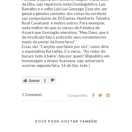
de Elba, cujo repertorio inclui Dominguinhos, Luiz
Ramalho e o velho Luiz Lua Gonzaga. Esse sim, um
genial e genuíno cantador das coisas do nordeste
nas composições de Zé Dantas, Humberto Teixeira,
Rosil Cavalcanti e muitos outros. Para exemplar,
nada melhor do que os versos de Patativa de
Assaré que Gonzagão eternizou: “Meu Deus, que é
de nós/Assim fala o pobre/do seco nordeste/com
medo da peste/ da fome feroz”.
Essas são “Canções que falam por nós”, como diria
o especialista Rui Leitão. E o verso, “Ao redor do
buraco tudo é beira”, fala por quem? (Republico em
homenagem a Ariano Suassuna, cujo aniversario
ocorreu segunda feira, 16 de São João )
Gostar
2
1 Comments
Compartilhe:
VOCÊ PODE GOSTAR TAMBÉM