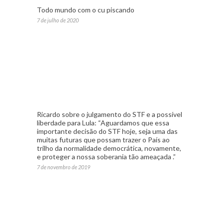
Todo mundo com o cu piscando
7 de julho de 2020
Ricardo sobre o julgamento do STF e a possível
liberdade para Lula: “Aguardamos que essa
importante decisão do STF hoje, seja uma das
muitas futuras que possam trazer o País ao
trilho da normalidade democrática, novamente,
e proteger a nossa soberania tão ameaçada .”
7 de novembro de 2019