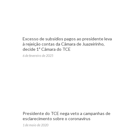
Excesso de subsídios pagos ao presidente leva
à rejeição contas da Câmara de Juazeirinho,
decide 1ª Câmara do TCE
6 de fevereiro de 2025
Presidente do TCE nega veto a campanhas de
esclarecimento sobre o coronavírus
1 de maio de 2020