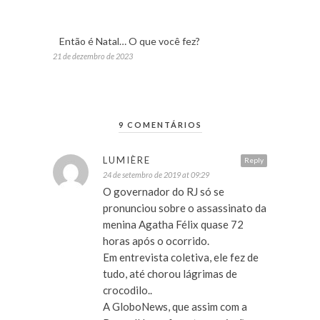
Então é Natal… O que você fez?
21 de dezembro de 2023
9 COMENTÁRIOS
LUMIÈRE
Reply
24 de setembro de 2019 at 09:29
O governador do RJ só se
pronunciou sobre o assassinato da
menina Agatha Félix quase 72
horas após o ocorrido.
Em entrevista coletiva, ele fez de
tudo, até chorou lágrimas de
crocodilo..
A GloboNews, que assim com a