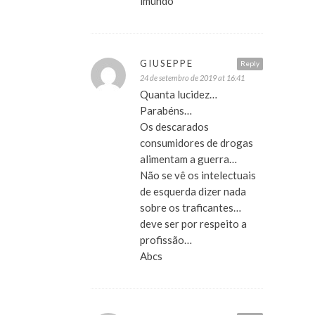
imundo
GIUSEPPE
Reply
24 de setembro de 2019 at 16:41
Quanta lucidez…
Parabéns…
Os descarados
consumidores de drogas
alimentam a guerra…
Não se vê os intelectuais
de esquerda dizer nada
sobre os traficantes…
deve ser por respeito a
profissão…
Abcs