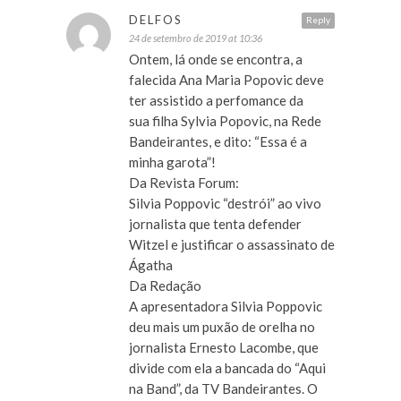
DELFOS
Reply
24 de setembro de 2019 at 10:36
Ontem, lá onde se encontra, a
falecida Ana Maria Popovic deve
ter assistido a perfomance da
sua filha Sylvia Popovic, na Rede
Bandeirantes, e dito: “Essa é a
minha garota”!
Da Revista Forum:
Silvia Poppovic “destrói” ao vivo
jornalista que tenta defender
Witzel e justificar o assassinato de
Ágatha
Da Redação
A apresentadora Silvia Poppovic
deu mais um puxão de orelha no
jornalista Ernesto Lacombe, que
divide com ela a bancada do “Aqui
na Band”, da TV Bandeirantes. O