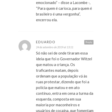
emocionado” – disse a Lacombe -,
“Para quem é carioca, para quem é
brasileiro é uma vergonha”,
encerrou ela.
EDUARDO
Reply
24 de setembro de 2019 at 13:11
Só não sei de onde tiraram essa
ideia que foi o Governador Witzel
que matou a criança. Os
traficantes matam, depois
ordenam que a população vá às
ruas protestar, dizendo que foi a
polícia que matou e em ato
contínuo, entra em cena a turma da
esquerda, composta em sua
maioria por maconheiros e
usuários de cocaína, que fomentam