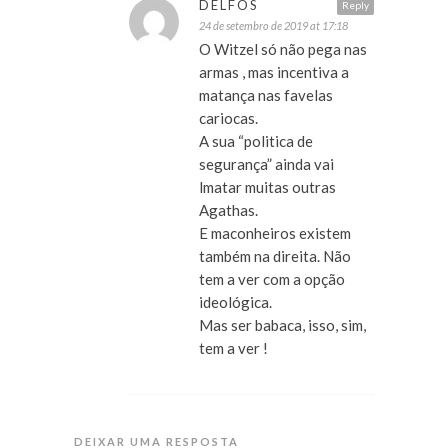
DELFOS
Reply
24 de setembro de 2019 at 17:18
O Witzel só não pega nas
armas , mas incentiva a
matança nas favelas
cariocas.
A sua “politica de
segurança” ainda vai
lmatar muitas outras
Agathas.
E maconheiros existem
também na direita. Não
tem a ver com a opção
ideológica.
Mas ser babaca, isso, sim,
tem a ver !
DEIXAR UMA RESPOSTA