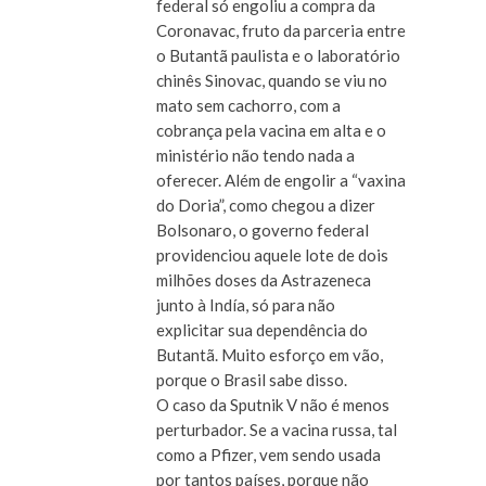
federal só engoliu a compra da
Coronavac, fruto da parceria entre
o Butantã paulista e o laboratório
chinês Sinovac, quando se viu no
mato sem cachorro, com a
cobrança pela vacina em alta e o
ministério não tendo nada a
oferecer. Além de engolir a “vaxina
do Doria”, como chegou a dizer
Bolsonaro, o governo federal
providenciou aquele lote de dois
milhões doses da Astrazeneca
junto à Indía, só para não
explicitar sua dependência do
Butantã. Muito esforço em vão,
porque o Brasil sabe disso.
O caso da Sputnik V não é menos
perturbador. Se a vacina russa, tal
como a Pfizer, vem sendo usada
por tantos países, porque não