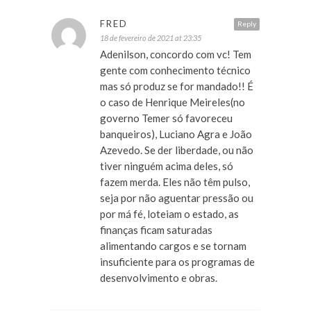
FRED
Reply
18 de fevereiro de 2021 at 23:35
Adenilson, concordo com vc! Tem
gente com conhecimento técnico
mas só produz se for mandado!! É
o caso de Henrique Meireles(no
governo Temer só favoreceu
banqueiros), Luciano Agra e João
Azevedo. Se der liberdade, ou não
tiver ninguém acima deles, só
fazem merda. Eles não têm pulso,
seja por não aguentar pressão ou
por má fé, loteiam o estado, as
finanças ficam saturadas
alimentando cargos e se tornam
insuficiente para os programas de
desenvolvimento e obras.