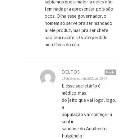
sabíamos que a maioria deles não
tem nada pra apresentar, pois são
ocos. Olha esse governador, o
homem só serve pra ser mandado
aí ele produz, mas pra ser chefe
não tem cacife. Ó voto perdido
meu Deus do céu.
DELFOS
Reply
18 de fevereiro de 2021 at 10:49
E esse secretário é
médico, mas
do jeito que vai logo, logo,
a
população vai começar a
sentir
saudade do Adalberto
Fulgêncio,