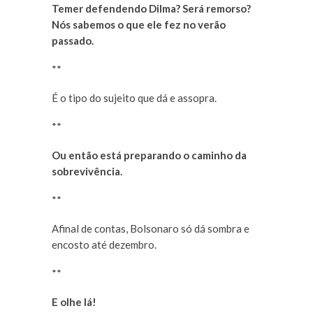
Temer defendendo Dilma? Será remorso?
Nós sabemos o que ele fez no verão
passado.
**
É o tipo do sujeito que dá e assopra.
**
Ou então está preparando o caminho da
sobrevivência.
**
Afinal de contas, Bolsonaro só dá sombra e
encosto até dezembro.
**
E olhe lá!