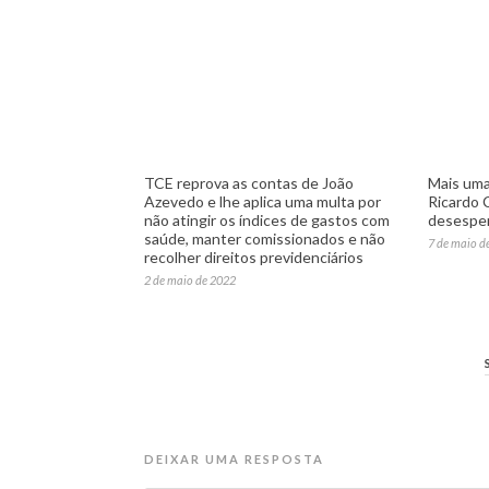
TCE reprova as contas de João
Mais uma
Azevedo e lhe aplica uma multa por
Ricardo C
não atingir os índices de gastos com
desesper
saúde, manter comissionados e não
7 de maio d
recolher direitos previdenciários
2 de maio de 2022
DEIXAR UMA RESPOSTA