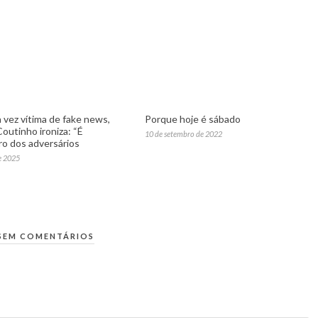
 vez vítima de fake news,
Porque hoje é sábado
outinho ironiza: “É
10 de setembro de 2022
o dos adversários
e 2025
SEM COMENTÁRIOS