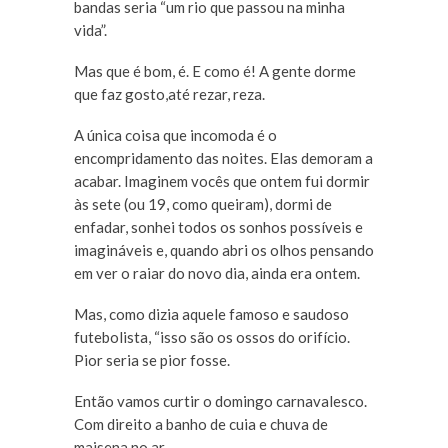
bandas seria “um rio que passou na minha
vida”.
Mas que é bom, é. E como é! A gente dorme
que faz gosto,até rezar, reza.
A única coisa que incomoda é o
encompridamento das noites. Elas demoram a
acabar. Imaginem vocês que ontem fui dormir
às sete (ou 19, como queiram), dormi de
enfadar, sonhei todos os sonhos possíveis e
imagináveis e, quando abri os olhos pensando
em ver o raiar do novo dia, ainda era ontem.
Mas, como dizia aquele famoso e saudoso
futebolista, “isso são os ossos do orifício.
Pior seria se pior fosse.
Então vamos curtir o domingo carnavalesco.
Com direito a banho de cuia e chuva de
maisena no ar.