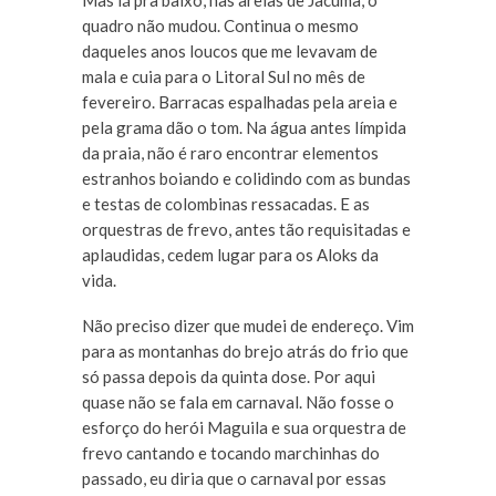
Mas lá pra baixo, nas areias de Jacumã, o
quadro não mudou. Continua o mesmo
daqueles anos loucos que me levavam de
mala e cuia para o Litoral Sul no mês de
fevereiro. Barracas espalhadas pela areia e
pela grama dão o tom. Na água antes límpida
da praia, não é raro encontrar elementos
estranhos boiando e colidindo com as bundas
e testas de colombinas ressacadas. E as
orquestras de frevo, antes tão requisitadas e
aplaudidas, cedem lugar para os Aloks da
vida.
Não preciso dizer que mudei de endereço. Vim
para as montanhas do brejo atrás do frio que
só passa depois da quinta dose. Por aqui
quase não se fala em carnaval. Não fosse o
esforço do herói Maguila e sua orquestra de
frevo cantando e tocando marchinhas do
passado, eu diria que o carnaval por essas