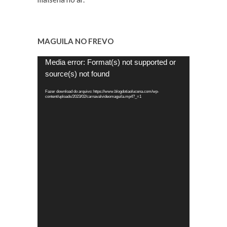
MAGUILA NO FREVO
Tocador
Media error: Format(s) not supported or
de
source(s) not found
vídeo
Fazer download do arquivo: https://www.blogdotiaolucena.com/wp-
content/uploads/2023/02/carnavalvideomaguila.mp4?_=1