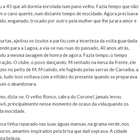
ou a 45 que ali dormia enrolada num pano velho. Fazia tempo que não
om o cano quente, num distante tempo de mocidade. Agora precisava
ído, enganado, trocado por outro pela mulher que lhe jurara amor e
urtas, ajeitou os óculos e partiu com a incerteza da volta guardada
endo para a Lagoa, a via-se nas ruas do passado, 40 anos atrás,
do a mesma lavagem de honra de agora. Fazia tempo, o tempo
ração. O clube, o povo dançando, M sentado na mesa da frente, ele
es no peito de M, M caindo, ele fugindo pelas serras de Carnaíba, a
s, tudo isso voltava com a nitidez do presente quando se preparava
mais o abandonara.
o, dizia-se. O velho Ronco, cabra do Coronel, jamais levou
o avô, principalmente nesse momento de ocaso da vida,quando os
da mocidade.
nca tinha reparado nas suas águas mansas, na grama verde, nos
oros, amantes inspirados pela brisa que dali soprava. A cidade
nta beleza.