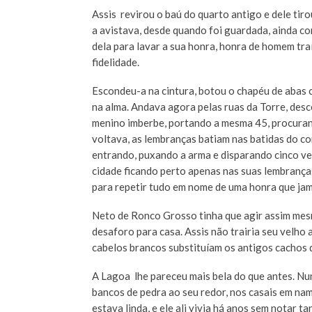
Assis revirou o baú do quarto antigo e dele tir
a avistava, desde quando foi guardada, ainda c
dela para lavar a sua honra, honra de homem tra
fidelidade.
Escondeu-a na cintura, botou o chapéu de abas c
na alma. Andava agora pelas ruas da Torre, desc
menino imberbe, portando a mesma 45, procuran
voltava, as lembranças batiam nas batidas do co
entrando, puxando a arma e disparando cinco vez
cidade ficando perto apenas nas suas lembrança
para repetir tudo em nome de uma honra que ja
Neto de Ronco Grosso tinha que agir assim mesm
desaforo para casa. Assis não trairia seu velh
cabelos brancos substituíam os antigos cachos 
A Lagoa lhe pareceu mais bela do que antes. Nu
bancos de pedra ao seu redor, nos casais em nam
estava linda, e ele ali vivia há anos sem notar ta