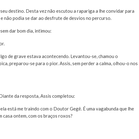
seu destino. Desta vez não escutou a rapariga a lhe convidar para
e não podia se dar ao desfrute de desvios no percurso.
 sem dar bom dia, intimou:
or.
algo de grave estava acontecendo. Levantou-se, chamou o
bica, preparou-se para o pior. Assis, sem perder a calma, olhou-o nos
iante da resposta, Assis completou:
 ela está me traindo com o Doutor Gegê. É uma vagabunda que lhe
em casa ontem, com os braços roxos?