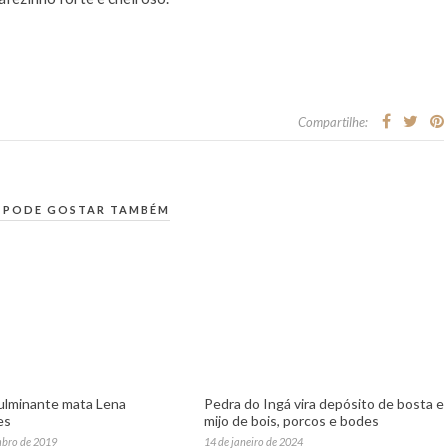
Compartilhe:
 PODE GOSTAR TAMBÉM
ulminante mata Lena
Pedra do Ingá vira depósito de bosta e
es
mijo de bois, porcos e bodes
mbro de 2019
14 de janeiro de 2024