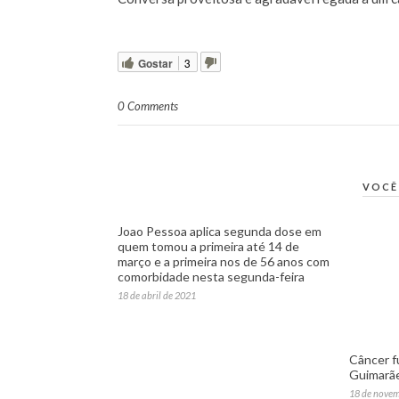
Gostar
3
0 Comments
VOCÊ
Joao Pessoa aplica segunda dose em
quem tomou a primeira até 14 de
março e a primeira nos de 56 anos com
comorbidade nesta segunda-feira
18 de abril de 2021
Câncer f
Guimarã
18 de nove