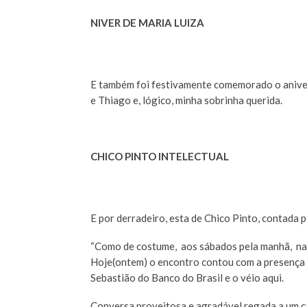
NIVER DE MARIA LUIZA
E também foi festivamente comemorado o aniversá
e Thiago e, lógico, minha sobrinha querida.
CHICO PINTO INTELECTUAL
E por derradeiro, esta de Chico Pinto, contada p
“Como de costume, aos sábados pela manhã, na 
Hoje(ontem) o encontro contou com a presença 
Sebastião do Banco do Brasil e o véio aqui.
Conversa proveitosa e agradável regada a um ca