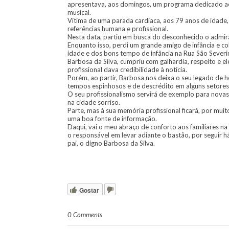
apresentava, aos domingos, um programa dedicado ao
musical.
Vítima de uma parada cardíaca, aos 79 anos de idade, 
referências humana e profissional.
Nesta data, partiu em busca do desconhecido o admirá
Enquanto isso, perdi um grande amigo de infância e co
idade e dos bons tempo de infância na Rua São Severi
Barbosa da Silva, cumpriu com galhardia, respeito e e
profissional dava credibilidade à notícia.
Porém, ao partir, Barbosa nos deixa o seu legado de 
tempos espinhosos e de descrédito em alguns setores 
O seu profissionalismo servirá de exemplo para novas 
na cidade sorriso.
Parte, mas à sua memória profissional ficará, por muit
uma boa fonte de informação.
Daqui, vai o meu abraço de conforto aos familiares na 
o responsável em levar adiante o bastão, por seguir h
pai, o digno Barbosa da Silva.
Gostar
0 Comments