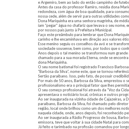
e Argemiro, bem ao lado do então campinho de futebol,
Antes da casa do professor Ramiro, residia dona Mari
redondeza, com água de boa qualidade, para consumo
nossa cede, além de servir para outras utilidades como
Dona Mariquinha era uma senhora magrinha, de média 
iam “pegar” água no chafariz que levava o seu nome, em
por nossos pais junto à Prefeitura Municipal.
Faço este preâmbulo para lembrar que Dona Mariquin
carinho e lhe encaminhava em direção aos valores éti
Esse menino seguiu os conselhos da avó e se transfor
sociedade sousense, bem como, por todos que o conh
Anos depois o tal menino se transformou num grande pr
chamado para a sua morada Eterna, onde se encontra a
dona Mariquinha.
O seu nome batismal foi registrado Francisco Barbosa 
“Barbosa da Silva”, nome este, que se tornou referênc
Sertão paraibano. Isso, pelo fato, de possuir credibili
Por mais de 50 anos, Barbosa da Silva, emprestou o se
profissionalismo era o principal fator que lhes permiti
O seu começo profissional foi através da “Voz da Cid
apresentava o noticiário local, crônicas e outros prog
Ao ser inaugurada na vizinha cidade de Cajazeiras, a D
paraibano, Barbosa da Silva, foi chamado pelo diretor
região, local onde brilhou como um dos melhores notici
naquela cidade, onde, anos depois, foi reconhecido pe
Ao ser inaugurada a Rádio Progresso de Sousa, Barbo
emissora, teve que voltar à sua cidade Natal para co
Já feito e tarimbado na profissão comandou por lon