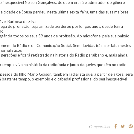
 inesquecível Nelson Gonçalves, de quem era fã e admirador do gênero
a cidade de Sousa perdeu, nesta última sexta-feira, uma das suas maiores
vel Barbosa da Silva.
lega de profissão, cuja amizade perdurou por longos anos, desde tenra
no.
legância todos os seus 59 anos de profissão. Ao microfone, pela sua paixão
homem do Rádio e da Comunicação Social. Sem duvidas irá fazer falta nestes
jornalísticos
gerações e ficará registrado na história do Rádio paraibano e, mais ainda,
o tempo, viva na história da radiofonia e junto daqueles que têm no rádio
pessoa do filho Mário Gibson, também radialista que, a partir de agora, será
á bastante tempo, o exemplo e o cabedal profissional do seu inesquecível
Compartilhe: