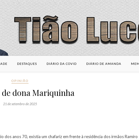
DADE
DESTAQUES
DIÁRIO DA COVID
DIÁRIO DE AMANDA
MEM
OPINIÃO
o de dona Mariquinha
21 de setembro de 2025
io dos anos 70, existia um chafariz em frente à residência dos irmãos Ramiro