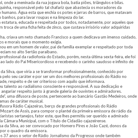
 onde a meninada da rua jogava bola, batia piões, triângulos e bilas.
quinha, responsável pelo tal chafariz que abastecia os moradores da
 humano. Água esta que enchia os potes e jarras de barros, que matavam
 banhos, para lavar roupas e na limpeza do lar.
estatura, educada e respeitada por todos, notadamente, por aqueles que
 troca de uma ficha feita de zinco, que custava irrisório valor adquiridas
ha, criava um neto chamado Francisco a quem dedicava um imenso cuidado,
cos e morais que o momento exigia.
mou em um homem de valor, pai de família exemplar e respeitado por toda
eciam no alto Sertão paraibano.
ofissional da radiofonia do Estado, porém, nesta última sexta-feira, ele foi
o lado do Pai Misericordioso e recebendo o carinho saudoso e infinito de
da Silva, que viria a se transformar profissionalmente, conhecido por
ia pelo seu caráter e por ser um dos melhores profissionais do Rádio no
dade, respeito e de ser criterioso com aquilo que informava.
u talento ao radialismo consciente e responsável. A sua dedicação e
a angariar respeito junto à grande galeria de ouvintes e admiradores.
ade”, uma difusora de poste, pertencente ao bancário Gastão Medeiros, onde
ramas de caráter musical.
ifusora Rádio Cajazeiras, berço de grandes profissionais do Rádio
 Mozart de Assis, para compor o plantel da primeira emissora de rádio da
aristas sertanejos, fator este, que lhes permitiu ser querido e admirado
la Câmara Municipal, com o Título de Cidadão cajazeirense.
sa da Silva, ao ser convocado por Homero Pires e João Cazé, donos da
mpor o quadro da emissora.
gos 37 anos o setor de Rádio Jornalismo da Progresso onde também