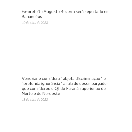
Ex-prefeito Augusto Bezerra será sepultado em
Bananeiras
10 de abril de 2023
Veneziano considera ” abjeta discriminação ” e
“profunda ignorância ” a fala do desembargador
que considerou o QI do Paraná superior ao do
Norte e do Nordeste
18 de abril de 2023