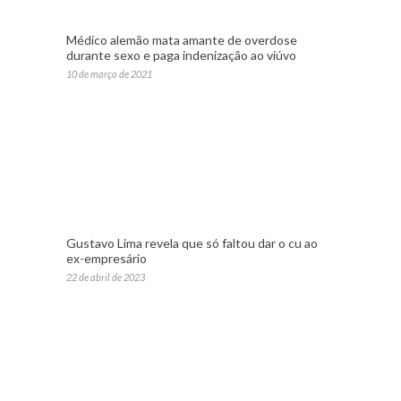
Médico alemão mata amante de overdose
durante sexo e paga indenização ao viúvo
10 de março de 2021
Gustavo Lima revela que só faltou dar o cu ao
ex-empresário
22 de abril de 2023