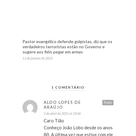
Pastor evangélico defende golpistas, diz que os
verdadeiros terroristas estão no Governo e
sugere aos fiéis pegar em armas
11 de janeiro de 2023
1 COMENTÁRIO
ALDO LOPES DE
Reply
ARAÚJO
2 de abril de 2021 at 23:46
Caro Tião
Conheço João Lobo desde os anos
80. A última vez que estive com ele