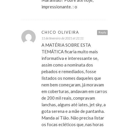
Maranhão? Pobre até hoje,
impressionante. : o
CHICO OLIVEIRA
Reply
11 de fevereiro de 2021 at 21:11
A MATÉRIA SOBRE ESTA
TEMÁTICA ficaria muito mais
informativa e interessante se,
assim como a nominata dos
pebados e remediados, fosse
listados os nomes daqueles que
nem bem começaram, já moravam
em coberturas, andavam em carros
de 200 mil reais, compravam
lanchas, alguns até iates, jet sky, a
gota serena e a mãe de pantanha.
Manda aí Tião. Não precisa listar
os focas ecléticos que, nas horas