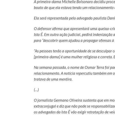
A primeira-dama Michelle Bolsonaro decidiu proces
boato de que ela estava tendo um relacionamento 
Ela será representada pelo advogado paulista Danie
O defensor afirma que apresentará uma queixa-crim
Isto É. Em outra ação judicial, pedirá indenização a
para “descobrir quem ajudou a propagar ofensas à 
“As pessoas terão a oportunidade de se desculpar co
[primeira-dama] é uma mulher religiosa e correta. 
Na semana passada, o nome de Osmar Terra foi par
relacionamento. A notícia repercutiu também em ou
tratava de uma mentira.
(…)
O jornalista Germano Oliveira sustenta que em m
extraconjugal e diz que não pode se responsabilizar 
os advogados da Isto É vão exigir retratação de veí