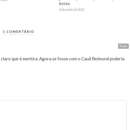
bosta
8 de junho de 2021
1 COMENTÁRIO
Reply
 é claro que é mentira. Agora se fosse com o Cauã Reimond poderia