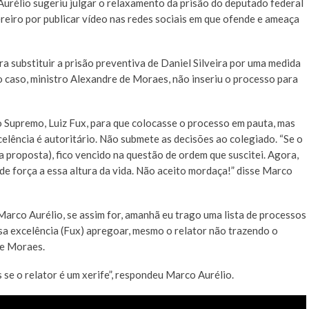
urélio sugeriu julgar o relaxamento da prisão do deputado federal
ereiro por publicar vídeo nas redes sociais em que ofende e ameaça
 substituir a prisão preventiva de Daniel Silveira por uma medida
do caso, ministro Alexandre de Moraes, não inseriu o processo para
o Supremo, Luiz Fux, para que colocasse o processo em pauta, mas
celência é autoritário. Não submete as decisões ao colegiado. “Se o
 proposta), fico vencido na questão de ordem que suscitei. Agora,
de força a essa altura da vida. Não aceito mordaça!” disse Marco
Marco Aurélio, se assim for, amanhã eu trago uma lista de processos
sa excelência (Fux) apregoar, mesmo o relator não trazendo o
se Moraes.
 se o relator é um xerife”, respondeu Marco Aurélio.