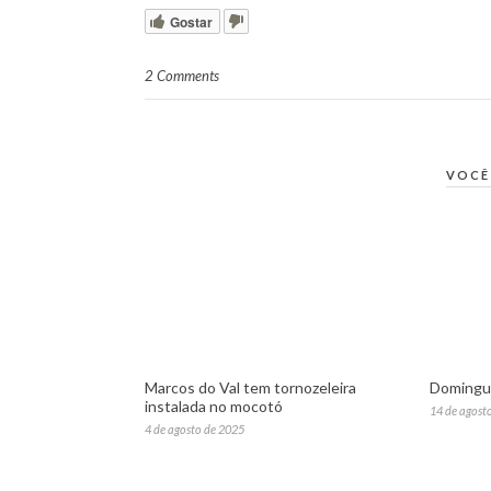
Gostar
2 Comments
VOCÊ
Marcos do Val tem tornozeleira
Domingue
instalada no mocotó
14 de agost
4 de agosto de 2025