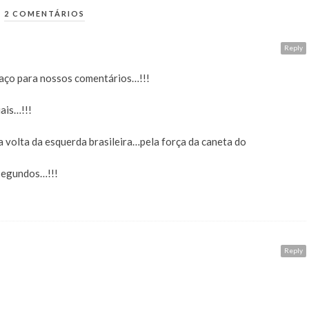
2 COMENTÁRIOS
Reply
aço para nossos comentários…!!!
iais…!!!
 a volta da esquerda brasileira…pela força da caneta do
segundos…!!!
Reply