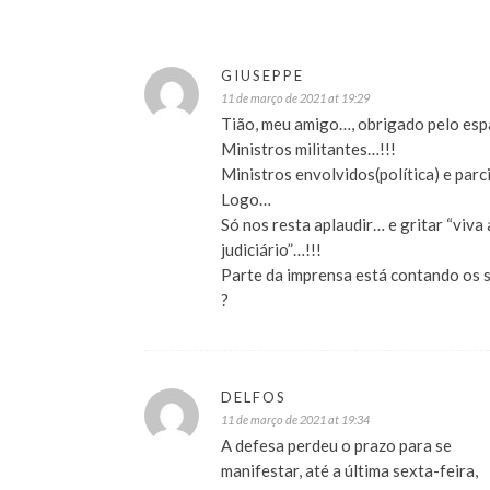
GIUSEPPE
11 de março de 2021 at 19:29
Tião, meu amigo…, obrigado pelo esp
Ministros militantes…!!!
Ministros envolvidos(política) e parc
Logo…
Só nos resta aplaudir… e gritar “viva
judiciário”…!!!
Parte da imprensa está contando os 
?
DELFOS
11 de março de 2021 at 19:34
A defesa perdeu o prazo para se
manifestar, até a última sexta-feira,