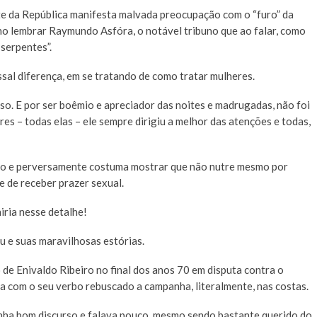
te da República manifesta malvada preocupação com o “furo” da
uno lembrar Raymundo Asfóra, o notável tribuno que ao falar, como
 serpentes”.
sal diferença, em se tratando de como tratar mulheres.
oso. E por ser boêmio e apreciador das noites e madrugadas, não foi
res – todas elas – ele sempre dirigiu a melhor das atenções e todas,
ado e perversamente costuma mostrar que não nutre mesmo por
e de receber prazer sexual.
iria nesse detalhe!
 e suas maravilhosas estórias.
 de Enivaldo Ribeiro no final dos anos 70 em disputa contra o
a com o seu verbo rebuscado a campanha, literalmente, nas costas.
inha bom discurso e falava pouco, mesmo sendo bastante querido do