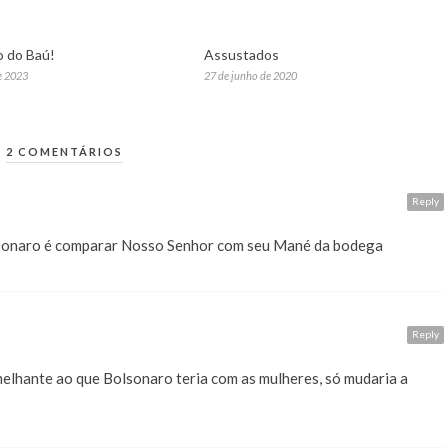
 do Baú!
Assustados
e 2023
27 de junho de 2020
2 COMENTÁRIOS
Reply
onaro é comparar Nosso Senhor com seu Mané da bodega
Reply
elhante ao que Bolsonaro teria com as mulheres, só mudaria a