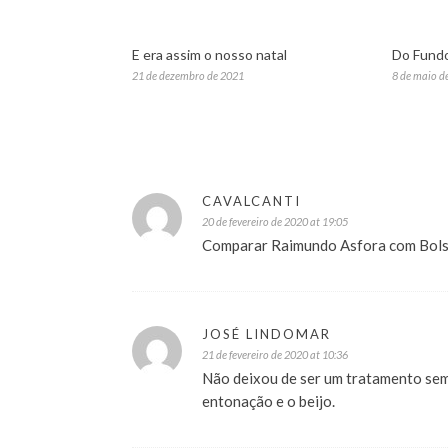
E era assim o nosso natal
Do Fundo
21 de dezembro de 2021
8 de maio d
CAVALCANTI
20 de fevereiro de 2020 at 19:05
Comparar Raimundo Asfora com Bols
JOSÉ LINDOMAR
21 de fevereiro de 2020 at 10:36
Não deixou de ser um tratamento sem
entonação e o beijo.