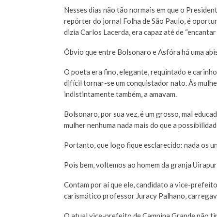
Nesses dias não tão normais em que o Presiden
repórter do jornal Folha de São Paulo, é oport
dizia Carlos Lacerda, era capaz até de “encantar
Óbvio que entre Bolsonaro e Asfóra há uma abis
O poeta era fino, elegante, requintado e carinh
difícil tornar-se um conquistador nato. Às mulhe
indistintamente também, a amavam.
Bolsonaro, por sua vez, é um grosso, mal educ
mulher nenhuma nada mais do que a possibilidad
Portanto, que logo fique esclarecido: nada os un
Pois bem, voltemos ao homem da granja Uirapuru
Contam por aí que ele, candidato a vice-prefeito
carismático professor Juracy Palhano, carregav
O atual vice-prefeito de Campina Grande não t