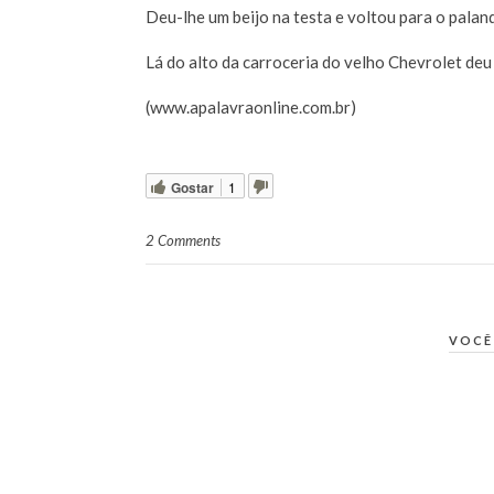
Deu-lhe um beijo na testa e voltou para o palan
Lá do alto da carroceria do velho Chevrolet deu 
(www.apalavraonline.com.br)
Gostar
1
2 Comments
VOCÊ