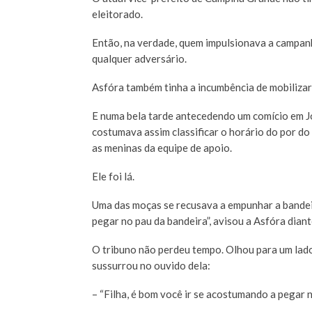
eleitorado.
Então, na verdade, quem impulsionava a campanh
qualquer adversário.
Asfóra também tinha a incumbência de mobilizar 
E numa bela tarde antecedendo um comício em Jos
costumava assim classificar o horário do por d
as meninas da equipe de apoio.
Ele foi lá.
Uma das moças se recusava a empunhar a bandeir
pegar no pau da bandeira”, avisou a Asfóra diante
O tribuno não perdeu tempo. Olhou para um lado
sussurrou no ouvido dela:
– “Filha, é bom você ir se acostumando a pegar no