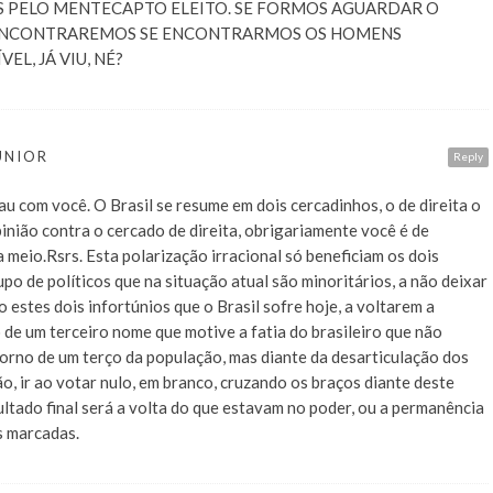
 PELO MENTECAPTO ELEITO. SE FORMOS AGUARDAR O
 ENCONTRAREMOS SE ENCONTRARMOS OS HOMENS
EL, JÁ VIU, NÉ?
UNIOR
Reply
u com você. O Brasil se resume em dois cercadinhos, o de direita o
inião contra o cercado de direita, obrigariamente você é de
 meio.Rsrs. Esta polarização irracional só beneficiam os dois
po de políticos que na situação atual são minoritários, a não deixar
 estes dois infortúnios que o Brasil sofre hoje, a voltarem a
 de um terceiro nome que motive a fatia do brasileiro que não
 torno de um terço da população, mas diante da desarticulação dos
o, ir ao votar nulo, em branco, cruzando os braços diante deste
ltado final será a volta do que estavam no poder, ou a permanência
s marcadas.