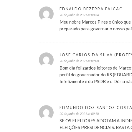
EDNALDO BEZERRA FALCÃO
20 de junho de 2021 at 08:34
Meu nobre Marcos Pires o único que 
preparado para governar o nosso país
JOSÉ CARLOS DA SILVA (PROFE
20 de junho de 2021 at 09:00
Bom dia felizardos leitores de Marcos
perfil do governador do RS (EDUARDO
Infelizmente é do PSDB e o Dória não 
EDMUNDO DOS SANTOS COST
20 de junho de 2021 at 09:10
SE OS ELEITORES ADOTAM A INDI
ELEIÇÕES PRESIDENCIAIS. BASTA