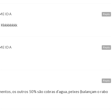
MEIDA
Reply
 Kkkkkkkkk
MEIDA
Reply
Reply
mentos, os outros 50% são cobras d’agua, peixes (balançam o rabo