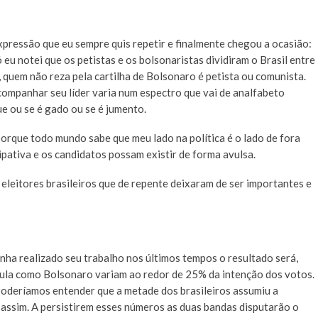
xpressão que eu sempre quis repetir e finalmente chegou a ocasião:
eu notei que os petistas e os bolsonaristas dividiram o Brasil entre
, quem não reza pela cartilha de Bolsonaro é petista ou comunista.
companhar seu líder varia num espectro que vai de analfabeto
e ou se é gado ou se é jumento.
orque todo mundo sabe que meu lado na política é o lado de fora
pativa e os candidatos possam existir de forma avulsa.
eleitores brasileiros que de repente deixaram de ser importantes e
enha realizado seu trabalho nos últimos tempos o resultado será,
ula como Bolsonaro variam ao redor de 25% da intenção dos votos.
Poderíamos entender que a metade dos brasileiros assumiu a
é assim. A persistirem esses números as duas bandas disputarão o