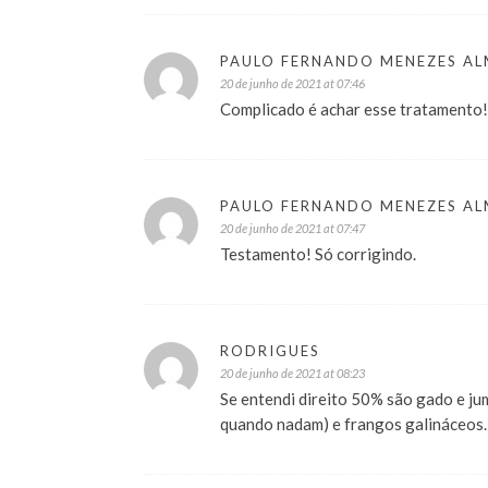
PAULO FERNANDO MENEZES AL
20 de junho de 2021 at 07:46
Complicado é achar esse tratamento!
PAULO FERNANDO MENEZES AL
20 de junho de 2021 at 07:47
Testamento! Só corrigindo.
RODRIGUES
20 de junho de 2021 at 08:23
Se entendi direito 50% são gado e ju
quando nadam) e frangos galináceos.