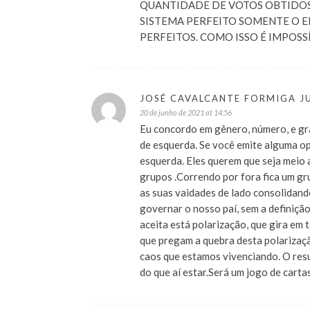
QUANTIDADE DE VOTOS OBTIDOS
SISTEMA PERFEITO SOMENTE O
PERFEITOS. COMO ISSO É IMPOSSÍV
JOSÉ CAVALCANTE FORMIGA J
20 de junho de 2021 at 14:56
Eu concordo em gênero, número, e gra
de esquerda. Se você emite alguma op
esquerda. Eles querem que seja meio a
grupos .Correndo por fora fica um gru
as suas vaidades de lado consolidando
governar o nosso paí, sem a definição
aceita está polarização, que gira em
que pregam a quebra desta polarizaçã
caos que estamos vivenciando. O resu
do que aí estar.Será um jogo de carta