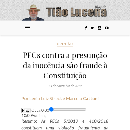
OPINIÃO
PECs contra a presunção
da inocência são fraude à
Constituição
11 de novembro de 2019
Por
Lenio Luiz Streck e Marcelo
Cattoni
Bem
Ouça:0:00
Play!
vindo
10:00Audima
ao
Abrir
Resumo: As PECs 5/2019 e 410/2018
Player
menu
constituem uma violação fraudulenta da
Audima.
de