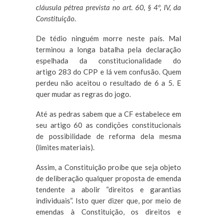
opções
Clique
cláusula pétrea prevista no art. 60, § 4º, IV, da
do
TAB
Constituição.
player
para
Audima.
navegar
entre
De tédio ninguém morre neste país. Mal
os
terminou a longa batalha pela declaração
botões,
ou
espelhada da constitucionalidade do
aperte
artigo 283 do CPP e lá vem confusão. Quem
CONTROL
PONTO
perdeu não aceitou o resultado de 6 a 5. E
para
quer mudar as regras do jogo.
dar
PLAY.
CONTROL
Até as pedras sabem que a CF estabelece em
PONTO
seu artigo 60 as condições constitucionais
E
VÍRGULA
de possibilidade de reforma dela mesma
ou
(limites materiais).
BARRA
para
avançar.
Assim, a Constituição proíbe que seja objeto
CONTROL
de deliberação qualquer proposta de emenda
VÍRGULA
tendente a abolir “direitos e garantias
para
retroceder.
individuais”. Isto quer dizer que, por meio de
ALT
emendas à Constituição, os direitos e
PONTO