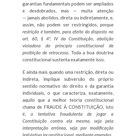
E
garantias fundamentais podem ser ampliados
VÍRGULA
e desdobrados, mas — muita atenção
ou
BARRA
— jamais abolidos, direta ou indiretamente, e,
para
assim, não podem ser restringidos,
porque
acelerar
restrição é também, para efeito do disposto no
a
velocidade
art. 60, § 4º, IV da Constituição, abolição
de
violadora do princípio constitucional de
leitura.
ALT
proibição de retrocesso
. Toda a boa doutrina
VÍRGULA
constitucional sustenta exatamente isso.
para
desacelerar
a
E ainda mais quando uma restrição, direta ou
velocidade
indireta, implique subversão do próprio
de
leitura.
sentido normativo do direito e da garantia
individuais, o que caracteriza, exatamente,
aquilo que a melhor teoria constitucional
chama de FRAUDE À CONSTITUIÇÃO, isto
é,
a tentativa fraudulenta de jogar a
Constituição contra ela mesma, seja pela
interpretação errônea, seja por modificação
legislativa inconstitucional, mediante emendas
.