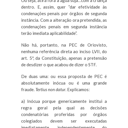
Ou seja, atira fora a água suja…com a criança
dentro. E, assim, quer “dar efetividade às
condenações penais por órgãos de segunda
instância. Com a alteração ora pretendida, as
condenações penais em segunda instância
terão imediata aplicabilidade”.
Não há, portanto, na PEC de Oriovisto,
nenhuma referência direta ao inciso LVII, do
art. 5º, da Constituição, apenas a pretensão
de desdizer o que acabou de dizer o STF.
De duas uma: ou essa proposta de PEC é
absolutamente inócua ou é uma grande
fraude.
Tertius non datur
. Explicamos:
a) Inócua porque genericamente institui a
regra geral pela qual as decisões
condenatórias proferidas por órgãos
colegiados devem ser executadas
imediatamente, independentemente do