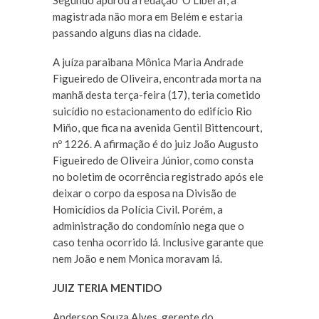
Segundo apurou a redação ‘O Liberal’, a
magistrada não mora em Belém e estaria
passando alguns dias na cidade.
A juíza paraibana Mônica Maria Andrade
Figueiredo de Oliveira, encontrada morta na
manhã desta terça-feira (17), teria cometido
suicídio no estacionamento do edifício Rio
Miño, que fica na avenida Gentil Bittencourt,
nº 1226. A afirmação é do juiz João Augusto
Figueiredo de Oliveira Júnior, como consta
no boletim de ocorrência registrado após ele
deixar o corpo da esposa na Divisão de
Homicídios da Polícia Civil. Porém, a
administração do condomínio nega que o
caso tenha ocorrido lá. Inclusive garante que
nem João e nem Monica moravam lá.
JUIZ TERIA MENTIDO
Anderson Souza Alves, gerente do