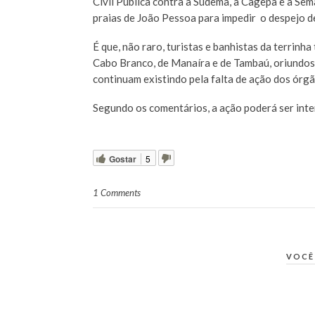
Civil Pública contra a Sudema, a Cagepa e a Sem
praias de João Pessoa para impedir o despejo d
É que, não raro, turistas e banhistas da terrin
Cabo Branco, de Manaíra e de Tambaú, oriundos
continuam existindo pela falta de ação dos órgão
Segundo os comentários, a ação poderá ser inte
Gostar
5
1 Comments
VOCÊ