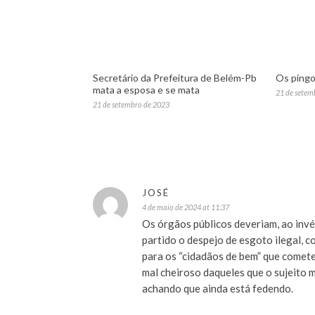
Secretário da Prefeitura de Belém-Pb
Os pingo
mata a esposa e se mata
21 de setem
21 de setembro de 2023
JOSÉ
4 de maio de 2024 at 11:37
Os órgãos públicos deveriam, ao invé
partido o despejo de esgoto ilegal, 
para os “cidadãos de bem” que cometem
mal cheiroso daqueles que o sujeito 
achando que ainda está fedendo.