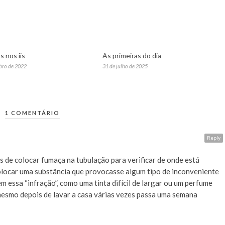
s nos iis
As primeiras do dia
bro de 2022
31 de julho de 2025
1 COMENTÁRIO
Reply
s de colocar fumaça na tubulação para verificar de onde está
colocar uma substância que provocasse algum tipo de inconveniente
 essa “infração”, como uma tinta difícil de largar ou um perfume
mesmo depois de lavar a casa várias vezes passa uma semana