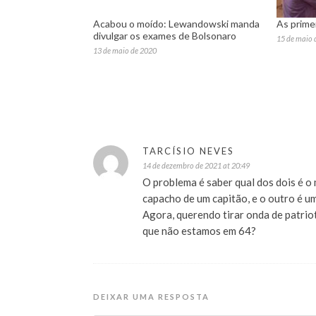
Acabou o moído: Lewandowski manda
As primei
divulgar os exames de Bolsonaro
15 de maio 
13 de maio de 2020
TARCÍSIO NEVES
14 de dezembro de 2021 at 20:49
O problema é saber qual dos dois é o
capacho de um capitão, e o outro é um
Agora, querendo tirar onda de patri
que não estamos em 64?
DEIXAR UMA RESPOSTA