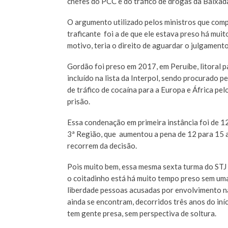
chefes do PCC e do tráfico de drogas da Baixada
O argumento utilizado pelos ministros que compõ
traficante foi a de que ele estava preso há mui
motivo, teria o direito de aguardar o julgament
Gordão foi preso em 2017, em Peruíbe, litoral pa
incluído na lista da Interpol, sendo procurado p
de tráfico de cocaína para a Europa e África pel
prisão.
Essa condenação em primeira instância foi de 1
3ª Região, que aumentou a pena de 12 para 15 
recorrem da decisão.
Pois muito bem, essa mesma sexta turma do STJ 
o coitadinho está há muito tempo preso sem uma
liberdade pessoas acusadas por envolvimento n
ainda se encontram, decorridos três anos do in
tem gente presa, sem perspectiva de soltura.