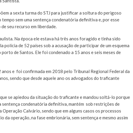
 Santista.
em a sexta turma do STJ para justificar a soltura do perigoso
to tempo sem uma sentença condenatória definitiva e, por esse
o de seu recurso em liberdade.
ulista. Na época ele estava há três anos foragido e tinha sido
ela polícia de 52 países sob a acusação de participar de um esquema
o porto de Santos. Ele foi condenado a 15 anos e seis meses de
2 anos e foi confirmada em 2018 pelo Tribunal Regional Federal da
anos, sendo que desde aquele ano os advogados do traficante
que se apiedou da situação do traficante e mandou soltá-lo porque
 sentença condenatória definitiva, mantém sob restrições de
a Operação Calvário, sendo que em alguns casos os processos
ício da operação, na fase embrionária, sem sentença e mesmo assim