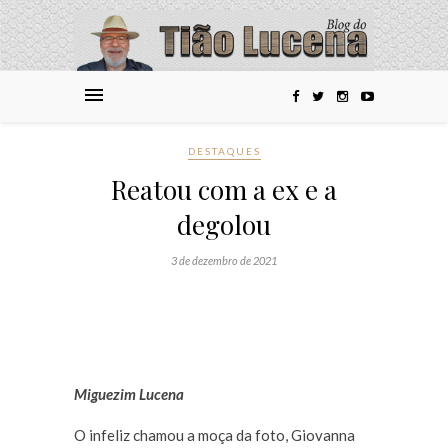
DESTAQUES
Reatou com a ex e a
degolou
3 de dezembro de 2021
Miguezim Lucena
O infeliz chamou a moça da foto, Giovanna